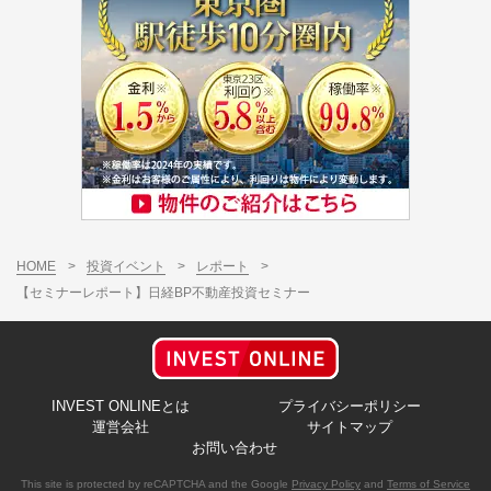
HOME
>
投資イベント
>
レポート
>
【セミナーレポート】日経BP不動産投資セミナー
INVEST ONLINEとは
プライバシーポリシー
運営会社
サイトマップ
お問い合わせ
This site is protected by reCAPTCHA and the Google
Privacy Policy
and
Terms of Service