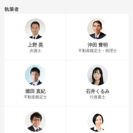
執筆者
上野 晃
沖田 豊明
弁護士
不動産鑑定士・税理士
堀田 直紀
石井くるみ
不動産鑑定士
行政書士