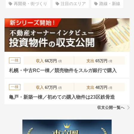
再開発・街づくり
注目のエリア
路線・新線
一棟
収入
66万円
支出
65万円
/月
/月
札幌・中古RC一棟／競売物件をスルガ銀行で購入
一棟
収入
67万円
支出
48万円
/月
/月
亀戸・新築一棟／初めての購入物件は23区鉄骨造
収支公開一覧へ