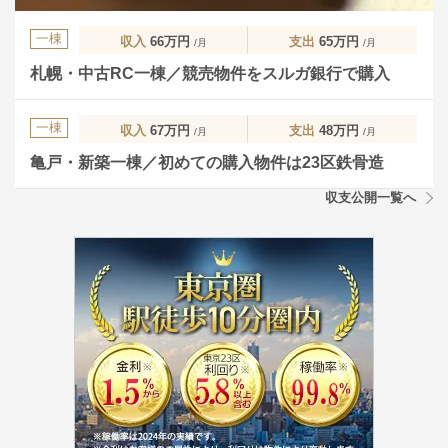
一棟
収入
66万円
支出
65万円
/月
/月
札幌・中古RC一棟／競売物件をスルガ銀行で購入
一棟
収入
67万円
支出
48万円
/月
/月
亀戸・新築一棟／初めての購入物件は23区鉄骨造
収支公開一覧へ