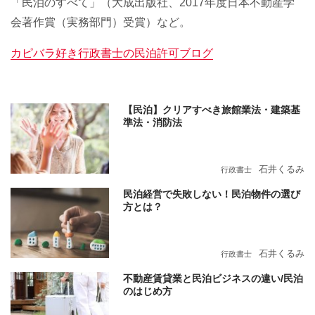
「民泊のすべて」（大成出版社、2017年度日本不動産学
会著作賞（実務部門）受賞）など。
カピバラ好き行政書士の民泊許可ブログ
【民泊】クリアすべき旅館業法・建築基
準法・消防法
石井くるみ
行政書士
民泊経営で失敗しない！民泊物件の選び
方とは？
石井くるみ
行政書士
不動産賃貸業と民泊ビジネスの違い/民泊
のはじめ方