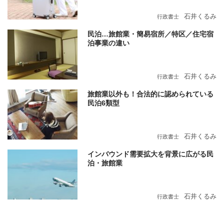
石井くるみ
行政書士
民泊…旅館業・簡易宿所／特区／住宅宿
泊事業の違い
石井くるみ
行政書士
旅館業以外も！合法的に認められている
民泊6類型
石井くるみ
行政書士
インバウンド需要拡大を背景に広がる民
泊・旅館業
石井くるみ
行政書士