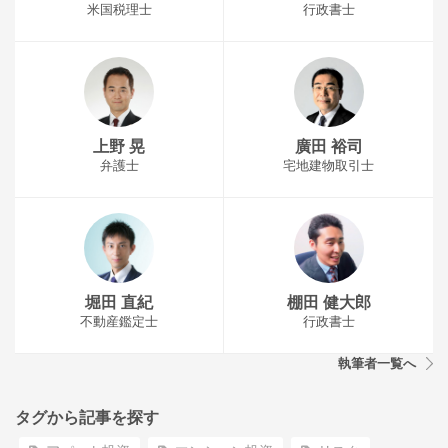
米国税理士
行政書士
上野 晃
廣田 裕司
弁護士
宅地建物取引士
堀田 直紀
棚田 健大郎
不動産鑑定士
行政書士
執筆者一覧へ
タグから記事を探す