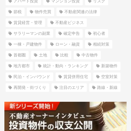
アパート投資
マンション投資
リスク
節税
物件売買
不動産関連の法律
賃貸経営・管理
不動産ビジネス
サラリーマンの副業
確定申告
初心者
一棟・戸建物件
ローン・融資
相続対策
首都圏
土地
比較
中古物件
地方都市
統計・動向・ランキング
新築物件
民泊・インバウンド
賃貸併用住宅
空室対策
再開発・街づくり
注目のエリア
路線・新線