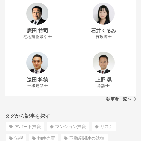
廣田 裕司
石井くるみ
宅地建物取引士
行政書士
遠田 将徳
上野 晃
一級建築士
弁護士
執筆者一覧へ
タグから記事を探す
アパート投資
マンション投資
リスク
節税
物件売買
不動産関連の法律