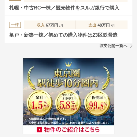
札幌・中古RC一棟／競売物件をスルガ銀行で購入
一棟
収入
67万円
支出
48万円
/月
/月
亀戸・新築一棟／初めての購入物件は23区鉄骨造
収支公開一覧へ