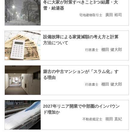
冬に大家が対策すべきこと3つ/結露・大
雪・給湯器
廣田 裕司
宅地建物取引士
設備故障による家賃減額の考え方と計算
方法について
棚田 健大郎
行政書士
築古の中古マンションが「スラム化」す
る理由
棚田 健大郎
行政書士
2027年リニア開業で中部圏のインバウン
ド増加か
堀田 直紀
不動産鑑定士