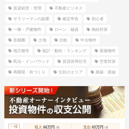
賃貸経営・管理
不動産ビジネス
サラリーマンの副業
確定申告
初心者
一棟・戸建物件
ローン・融資
相続対策
首都圏
土地
比較
中古物件
地方都市
統計・動向・ランキング
新築物件
民泊・インバウンド
賃貸併用住宅
空室対策
再開発・街づくり
注目のエリア
路線・新線
一棟
収入
66万円
支出
65万円
/月
/月