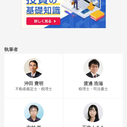
執筆者
沖田 豊明
渡邊 浩滋
不動産鑑定士・税理士
税理士・司法書士