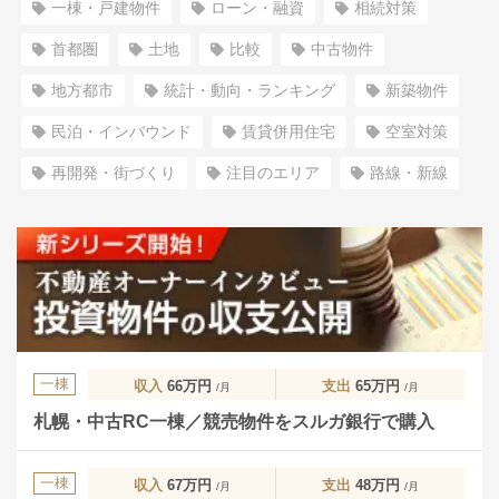
一棟・戸建物件
ローン・融資
相続対策
首都圏
土地
比較
中古物件
地方都市
統計・動向・ランキング
新築物件
民泊・インバウンド
賃貸併用住宅
空室対策
再開発・街づくり
注目のエリア
路線・新線
一棟
収入
66万円
支出
65万円
/月
/月
札幌・中古RC一棟／競売物件をスルガ銀行で購入
一棟
収入
67万円
支出
48万円
/月
/月