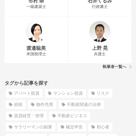
市村 崇
石井くるみ
一級建築士
行政書士
渡邉聡美
上野 晃
米国税理士
弁護士
執筆者一覧へ
タグから記事を探す
アパート投資
マンション投資
リスク
節税
物件売買
不動産関連の法律
賃貸経営・管理
不動産ビジネス
サラリーマンの副業
確定申告
初心者