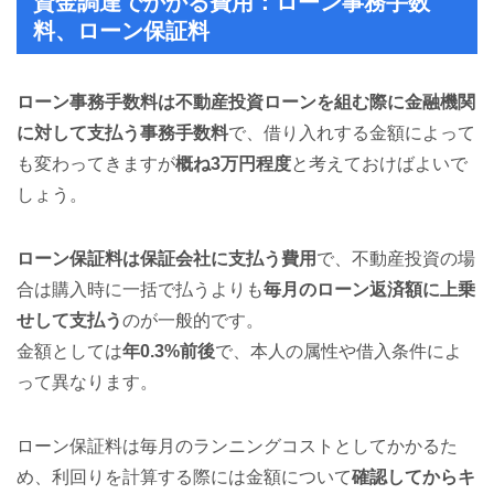
資金調達でかかる費用：ローン事務手数
料、ローン保証料
ローン事務手数料は不動産投資ローンを組む際に金融機関
に対して支払う事務手数料
で、借り入れする金額によって
も変わってきますが
概ね3万円程度
と考えておけばよいで
しょう。
ローン保証料は保証会社に支払う費用
で、不動産投資の場
合は購入時に一括で払うよりも
毎月のローン返済額に上乗
せして支払う
のが一般的です。
金額としては
年0.3%前後
で、本人の属性や借入条件によ
って異なります。
ローン保証料は毎月のランニングコストとしてかかるた
め、利回りを計算する際には金額について
確認してからキ