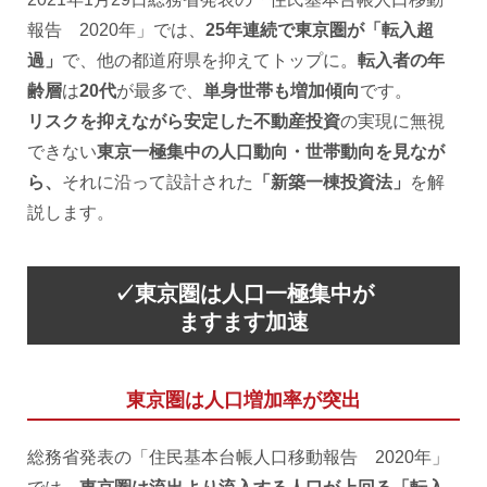
報告 2020年」では、
25年連続で東京圏が「転入超
過」
で、他の都道府県を抑えてトップに。
転入者の年
齢層
は
20代
が最多で、
単身世帯も増加傾向
です。
リスクを抑えながら安定した不動産投資
の実現に無視
できない
東京一極集中の人口動向・世帯動向を見なが
ら、
それに沿って設計された
「新築一棟投資法」
を解
説します。
✓東京圏は人口一極集中が
ますます加速
東京圏は人口増加率が突出
総務省発表の「住民基本台帳人口移動報告 2020年」